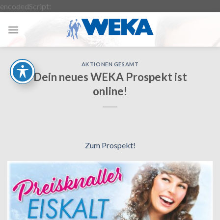
Zum
encodedScript:
Inhalt
springen
AKTIONEN GESAMT
Dein neues WEKA Prospekt ist
online!
Zum Prospekt
!