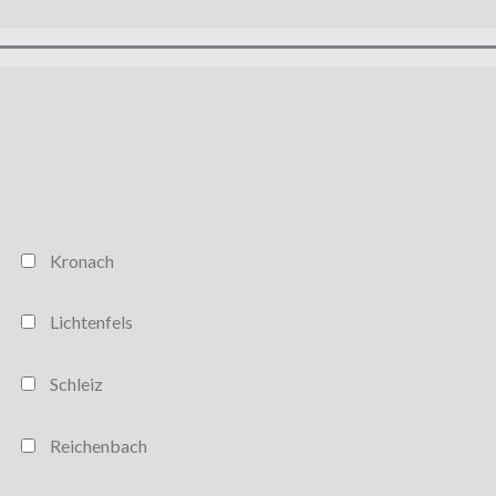
Meine WEKA Filiale (Mehrfachnennung möglich)
Kronach
Lichtenfels
Schleiz
Reichenbach