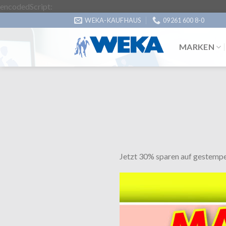
Zum
encodedScript:
Inhalt
WEKA-KAUFHAUS
09261 600 8-0
springen
MARKEN
Jetzt 30% sparen auf gestempe